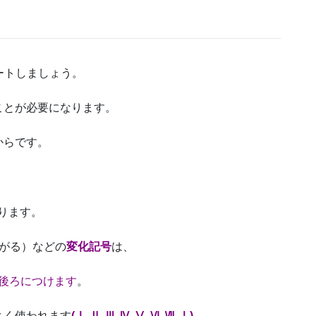
ートしましょう。
ことが必要になります。
からです。
ります。
がる）などの
変化記号
は、
後ろにつけます
。
よく使われます
(Ⅰ-Ⅱ-Ⅲ-Ⅳ-Ⅴ-Ⅵ-Ⅶ-Ⅰ)