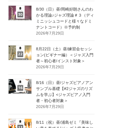
8/30（日）昼/岡崎好朗さんのわ
かる理論♪ジャズ理論＃３（ディ
ミニッシュコードと様々なドミ
ナントコード）※予約制
2026年7月29日
8月22日（土）昼/練習会セッシ
ョン(ビギナー編）＜ジャズ入門
者～初心者/インスト対象＞
2026年7月29日
8/16（日）昼/ジャズピアノアン
サンブル基礎【#2ジャズのリズ
ムを学ぶ】<ジャズピアノ入門
者・初心者対象＞
2026年7月29日
8/11（祝）昼/浦島ゼミ『美味し