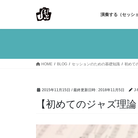
コ
ナ
ン
ビ
演奏する（セッシ
テ
ゲ
ン
ー
ツ
シ
へ
ョ
ス
ン
キ
に
ッ
移
HOME
BLOG
セッションのための基礎知識
初めて
プ
動
2015年11月15日
/ 最終更新日時 :
2018年11月5日
J-
【初めてのジャズ理論