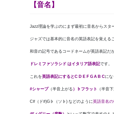
【音名】
Jazz理論を学ぶのにまず最初に音名からスタ
ジャズでは基本的に音名の英語表記を覚える
和音の記号であるコードネームが英語表記だ
ドレミファソラシド はイタリア語表記
です。
これを
英語表記にするとC D E F G A B C
にな
#シャープ
（半音上がる
）♭フラット
（半音下
C#（ド#)G♭（ソ♭) などのように
英語音名の
ディグリー（度数）
といって数字で表すのも