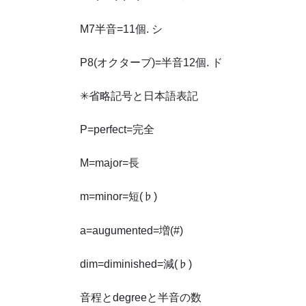
M7半音=11個. シ
P8(オクターブ)=半音12個. ド
✳︎省略記号と日本語表記
P=perfect=完全
M=major=長
m=minor=短(♭)
a=augumented=増(#)
dim=diminished=減(♭)
音程とdegreeと半音の数