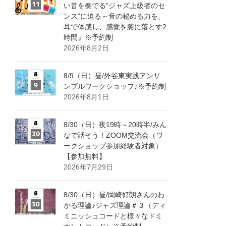
い音を奏でる”ジャズ上級者のセ
ンス”に迫る～音の秘める力を、
耳で体感し、感覚を腑に落とす2
時間』※予約制
2026年8月2日
8/9（日）昼/外谷東実践アンサ
ンブルワークショップ♪※予約制
2026年8月1日
8/30（日）夜19時～20時半/みん
なで話そう！ZOOM交流会（ワ
ークショップ参加経験者対象）
【参加無料】
2026年7月29日
8/30（日）昼/岡崎好朗さんのわ
かる理論♪ジャズ理論＃３（ディ
ミニッシュコードと様々なドミ