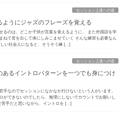
セッション上達への道
るようにジャズのフレーズを覚える
せるのは、どこか子供が言葉を覚えるように、 また外国語を学
まねて音を出して体にしみこませていく そんな練習も必要なん
しい社会人になると、そうそう練 […]
セッション上達への道
のあるイントロパターンを一つでも身につけ
苦手なのでセッションになかなか行けないという人がいます。
ロができないのでしたら、無理にしないでカウントでお願いし
だ苦手だと思いながら、イントロを […]