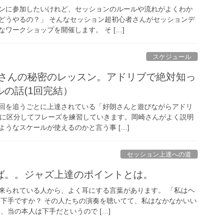
ンに参加したいけれど、セッションのルールや流れがよくわか
どうやるの？」 そんなセッション超初心者さんがセッションデ
ワークショップを開催します。 そ […]
スケジュール
好朗さんの秘密のレッスン。アドリブで絶対知っ
の話(1回完結）
回を追うごとに上達されている「好朗さんと遊びながらアドリ
とに区分してフレーズを練習していきます。岡崎さんがよく説明
うなスケールが使えるのかと言う事 […]
セッション上達への道
ば。。ジャズ上達のポイントとは。
来られている人から、よく耳にする言葉があります。 「私はヘ
、下手ですか？ その人たちの演奏を聴いてて、私はなかなかいい
、当の本人は下手だというので […]