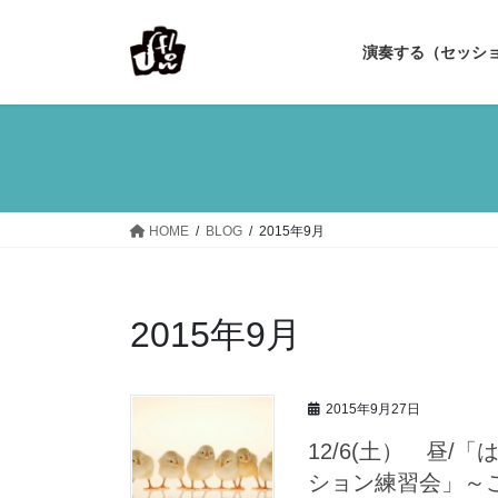
コ
ナ
ン
ビ
演奏する（セッシ
テ
ゲ
ン
ー
ツ
シ
へ
ョ
ス
ン
キ
に
ッ
移
HOME
BLOG
2015年9月
プ
動
2015年9月
2015年9月27日
12/6(土） 昼
ション練習会」～