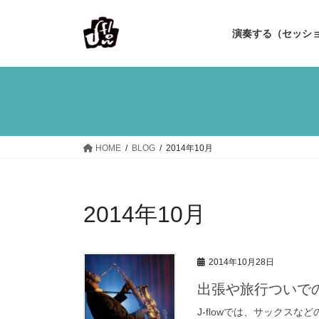
コ
ナ
ン
ビ
演奏する（セッシ
テ
ゲ
ン
ー
ツ
シ
へ
ョ
ス
ン
キ
に
ッ
移
HOME
BLOG
2014年10月
プ
動
2014年10月
2014年10月28日
出張や旅行ついで
J-flowでは、サックス