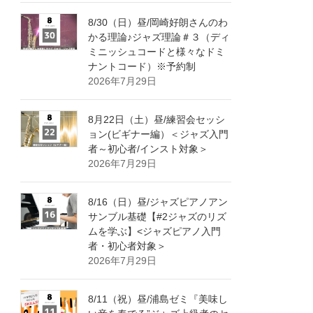
8/30（日）昼/岡崎好朗さんのわ
かる理論♪ジャズ理論＃３（ディ
ミニッシュコードと様々なドミ
ナントコード）※予約制
2026年7月29日
8月22日（土）昼/練習会セッシ
ョン(ビギナー編）＜ジャズ入門
者～初心者/インスト対象＞
2026年7月29日
8/16（日）昼/ジャズピアノアン
サンブル基礎【#2ジャズのリズ
ムを学ぶ】<ジャズピアノ入門
者・初心者対象＞
2026年7月29日
8/11（祝）昼/浦島ゼミ『美味し