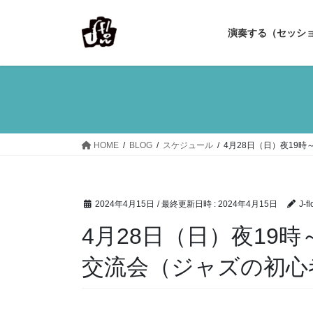
コ
ナ
ン
ビ
演奏する（セッシ
テ
ゲ
ン
ー
ツ
シ
へ
ョ
ス
ン
キ
に
ッ
移
HOME
BLOG
スケジュール
4月28日（日）夜19
プ
動
2024年4月15日
/ 最終更新日時 :
2024年4月15日
J-fl
4月28日（日）夜19
交流会（ジャズの初心