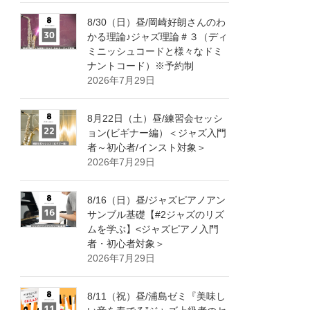
8/30（日）昼/岡崎好朗さんのわ
かる理論♪ジャズ理論＃３（ディ
ミニッシュコードと様々なドミ
ナントコード）※予約制
2026年7月29日
8月22日（土）昼/練習会セッシ
ョン(ビギナー編）＜ジャズ入門
者～初心者/インスト対象＞
2026年7月29日
8/16（日）昼/ジャズピアノアン
サンブル基礎【#2ジャズのリズ
ムを学ぶ】<ジャズピアノ入門
者・初心者対象＞
2026年7月29日
8/11（祝）昼/浦島ゼミ『美味し