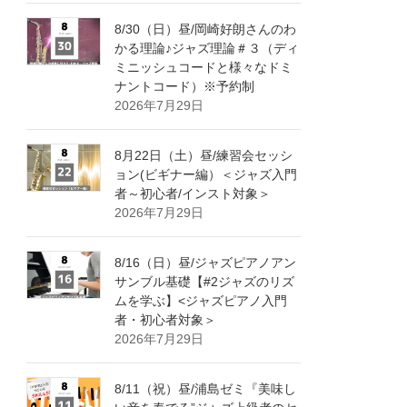
8/30（日）昼/岡崎好朗さんのわ
かる理論♪ジャズ理論＃３（ディ
ミニッシュコードと様々なドミ
ナントコード）※予約制
2026年7月29日
8月22日（土）昼/練習会セッシ
ョン(ビギナー編）＜ジャズ入門
者～初心者/インスト対象＞
2026年7月29日
8/16（日）昼/ジャズピアノアン
サンブル基礎【#2ジャズのリズ
ムを学ぶ】<ジャズピアノ入門
者・初心者対象＞
2026年7月29日
8/11（祝）昼/浦島ゼミ『美味し