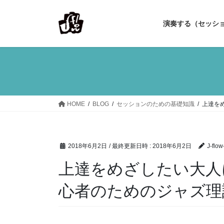
コ
ナ
ン
ビ
演奏する（セッシ
テ
ゲ
ン
ー
ツ
シ
へ
ョ
ス
ン
キ
に
ッ
移
HOME
BLOG
セッションのための基礎知識
上達を
プ
動
2018年6月2日
/ 最終更新日時 :
2018年6月2日
J-flow-
上達をめざしたい大人に
心者のためのジャズ理