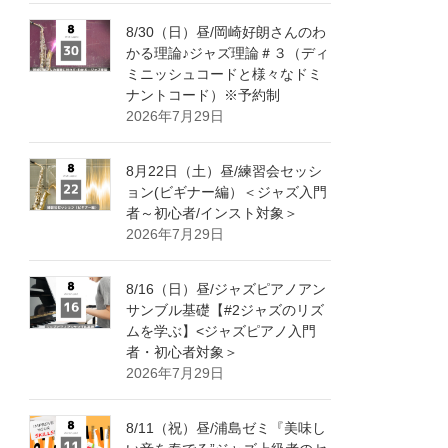
8/30（日）昼/岡崎好朗さんのわ
かる理論♪ジャズ理論＃３（ディ
ミニッシュコードと様々なドミ
ナントコード）※予約制
2026年7月29日
8月22日（土）昼/練習会セッシ
ョン(ビギナー編）＜ジャズ入門
者～初心者/インスト対象＞
2026年7月29日
8/16（日）昼/ジャズピアノアン
サンブル基礎【#2ジャズのリズ
ムを学ぶ】<ジャズピアノ入門
者・初心者対象＞
2026年7月29日
8/11（祝）昼/浦島ゼミ『美味し