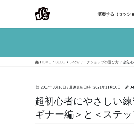
コ
ナ
ン
ビ
演奏する（セッシ
テ
ゲ
ン
ー
ツ
シ
へ
ョ
ス
ン
キ
に
ッ
移
HOME
BLOG
J-flowワークショップの選び方
超初心
プ
動
2017年3月16日
/ 最終更新日時 :
2021年11月16日
J-
超初心者にやさしい練
ギナー編＞と＜ステッ