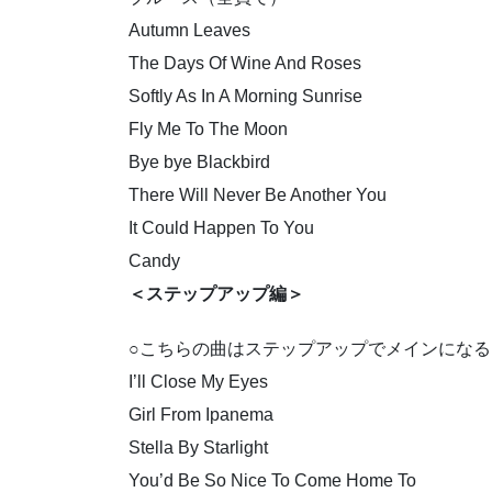
Autumn Leaves
The Days Of Wine And Roses
Softly As In A Morning Sunrise
Fly Me To The Moon
Bye bye Blackbird
There Will Never Be Another You
It Could Happen To You
Candy
＜ステップアップ編＞
○こちらの曲はステップアップでメインにな
I’ll Close My Eyes
Girl From Ipanema
Stella By Starlight
You’d Be So Nice To Come Home To