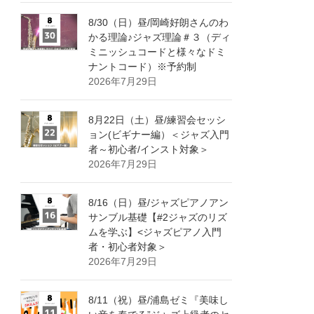
8/30（日）昼/岡崎好朗さんのわ
かる理論♪ジャズ理論＃３（ディ
ミニッシュコードと様々なドミ
ナントコード）※予約制
2026年7月29日
8月22日（土）昼/練習会セッシ
ョン(ビギナー編）＜ジャズ入門
者～初心者/インスト対象＞
2026年7月29日
8/16（日）昼/ジャズピアノアン
サンブル基礎【#2ジャズのリズ
ムを学ぶ】<ジャズピアノ入門
者・初心者対象＞
2026年7月29日
8/11（祝）昼/浦島ゼミ『美味し