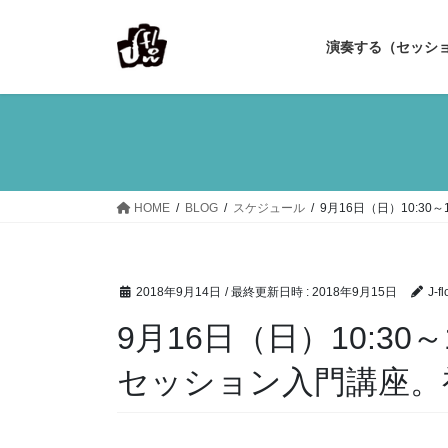
コ
ナ
ン
ビ
演奏する（セッシ
テ
ゲ
ン
ー
ツ
シ
へ
ョ
ス
ン
キ
に
ッ
移
HOME
BLOG
スケジュール
9月16日（日）10:3
プ
動
2018年9月14日
/ 最終更新日時 :
2018年9月15日
J-fl
9月16日（日）10:30
セッション入門講座。