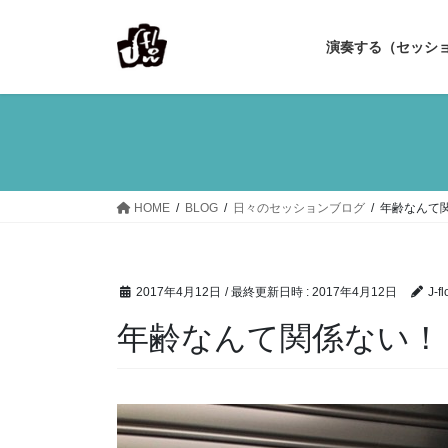
コ
ナ
ン
ビ
演奏する（セッシ
テ
ゲ
ン
ー
ツ
シ
へ
ョ
ス
ン
キ
に
ッ
移
HOME
BLOG
日々のセッションブログ
年齢なんて
プ
動
2017年4月12日
/ 最終更新日時 :
2017年4月12日
J-fl
年齢なんて関係ない！