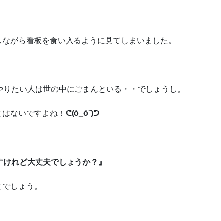
しながら看板を食い入るように見てしまいました。
やりたい人は世の中にごまんといる・・でしょうし。
とはないですよね！
ᕦ(ò_óˇ)ᕤ
すけれど大丈夫でしょうか？』
とでしょう。