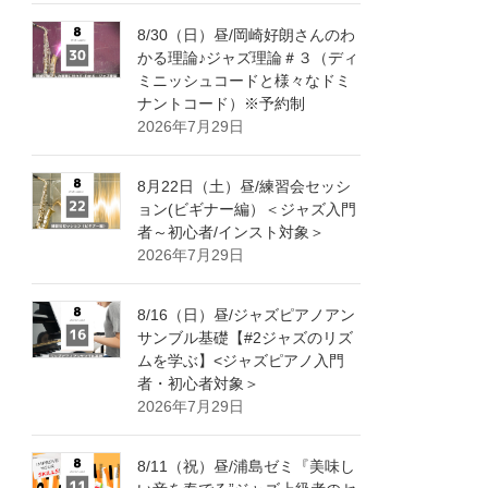
8/30（日）昼/岡崎好朗さんのわ
かる理論♪ジャズ理論＃３（ディ
ミニッシュコードと様々なドミ
ナントコード）※予約制
2026年7月29日
8月22日（土）昼/練習会セッシ
ョン(ビギナー編）＜ジャズ入門
者～初心者/インスト対象＞
2026年7月29日
8/16（日）昼/ジャズピアノアン
サンブル基礎【#2ジャズのリズ
ムを学ぶ】<ジャズピアノ入門
者・初心者対象＞
2026年7月29日
8/11（祝）昼/浦島ゼミ『美味し