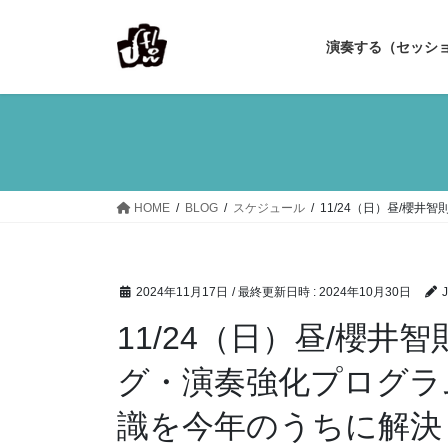
コ
ナ
ン
ビ
演奏する（セッシ
テ
ゲ
ン
ー
ツ
シ
へ
ョ
ス
ン
キ
に
ッ
移
HOME
BLOG
スケジュール
11/24（日）昼/櫻
プ
動
2024年11月17日
/ 最終更新日時 :
2024年10月30日
J
11/24（日）昼/櫻
グ・演奏強化プログラ
識を今年のうちに解決