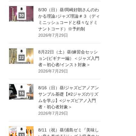
8/30（日）昼/岡崎好朗さんのわ
かる理論♪ジャズ理論＃３（ディ
ミニッシュコードと様々なドミ
ナントコード）※予約制
2026年7月29日
8月22日（土）昼/練習会セッシ
ョン(ビギナー編）＜ジャズ入門
者～初心者/インスト対象＞
2026年7月29日
8/16（日）昼/ジャズピアノアン
サンブル基礎【#2ジャズのリズ
ムを学ぶ】<ジャズピアノ入門
者・初心者対象＞
2026年7月29日
8/11（祝）昼/浦島ゼミ『美味し