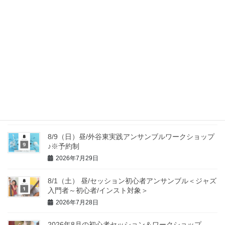
2026年7月29日
8/16（日）昼/ジャズピアノアンサンブル基礎【#2ジ
ャズのリズムを学ぶ】<ジャズピアノ入門者・初心者
対象＞
2026年7月29日
8/11（祝）昼/浦島ゼミ『美味しい音を奏でる”ジャズ
上級者のセンス”に迫る～音の秘める力を、耳で体感
し、感覚を腑に落とす2時間』※予約制
2026年7月29日
8/9（日）昼/外谷東実践アンサンブルワークショップ
♪※予約制
2026年7月29日
8/1（土） 昼/セッション初心者アンサンブル＜ジャズ
入門者～初心者/インスト対象＞
2026年7月28日
2026年8月の初心者セッション＆ワークショップ