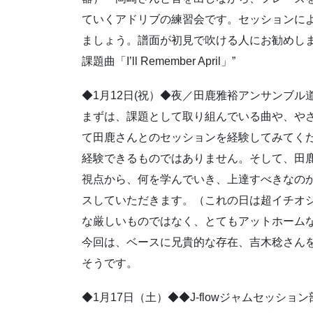
ていくアドリブの練習会です。セッションに
ましょう。譜面が初見で吹ける人にお勧めし
課題曲「I’ll Remember April」”
◆1月12日(祝）◆夜／田鹿雅裕アンサンブル道場
まずは、課題として取り組んでいる曲や、や
て田鹿さんとのセッションを経験してみてく
経験できるものではありません。そして、田
視点から、何を学んでいき、上達すべきなの
スしていただきます。（これの日は超イチオ
な厳しいものではなく、とてもアットホーム
今回は、ベースに兄貴的な存在、吉木稔さん
そうです。
◆1月17日（土）◆◆J-flowジャムセッシ