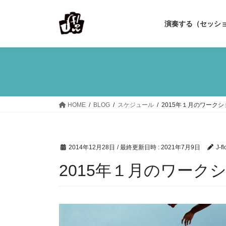
コ
ナ
ン
ビ
演奏する（セッシ
テ
ゲ
ン
ー
ツ
シ
へ
ョ
ス
ン
キ
に
ッ
移
HOME
BLOG
スケジュール
2015年１月のワーク
プ
動
2014年12月28日
/ 最終更新日時 :
2021年7月9日
J-fl
2015年１月のワーク