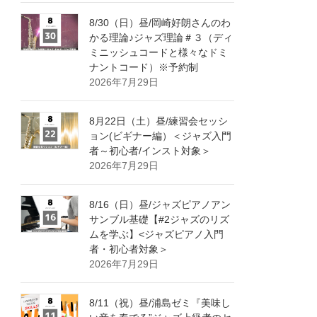
8/30（日）昼/岡崎好朗さんのわ
かる理論♪ジャズ理論＃３（ディ
ミニッシュコードと様々なドミ
ナントコード）※予約制
2026年7月29日
8月22日（土）昼/練習会セッシ
ョン(ビギナー編）＜ジャズ入門
者～初心者/インスト対象＞
2026年7月29日
8/16（日）昼/ジャズピアノアン
サンブル基礎【#2ジャズのリズ
ムを学ぶ】<ジャズピアノ入門
者・初心者対象＞
2026年7月29日
8/11（祝）昼/浦島ゼミ『美味し