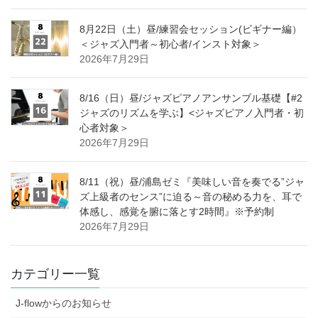
8月22日（土）昼/練習会セッション(ビギナー編）
＜ジャズ入門者～初心者/インスト対象＞
2026年7月29日
8/16（日）昼/ジャズピアノアンサンブル基礎【#2
ジャズのリズムを学ぶ】<ジャズピアノ入門者・初
心者対象＞
2026年7月29日
8/11（祝）昼/浦島ゼミ『美味しい音を奏でる”ジャ
ズ上級者のセンス”に迫る～音の秘める力を、耳で
体感し、感覚を腑に落とす2時間』※予約制
2026年7月29日
カテゴリー一覧
J-flowからのお知らせ