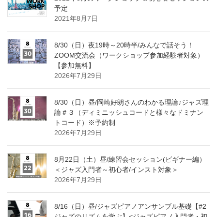
予定
2021年8月7日
8/30（日）夜19時～20時半/みんなで話そう！
ZOOM交流会（ワークショップ参加経験者対象）
【参加無料】
2026年7月29日
8/30（日）昼/岡崎好朗さんのわかる理論♪ジャズ理
論＃３（ディミニッシュコードと様々なドミナン
トコード）※予約制
2026年7月29日
8月22日（土）昼/練習会セッション(ビギナー編）
＜ジャズ入門者～初心者/インスト対象＞
2026年7月29日
8/16（日）昼/ジャズピアノアンサンブル基礎【#2
ジャズのリズムを学ぶ】<ジャズピアノ入門者・初