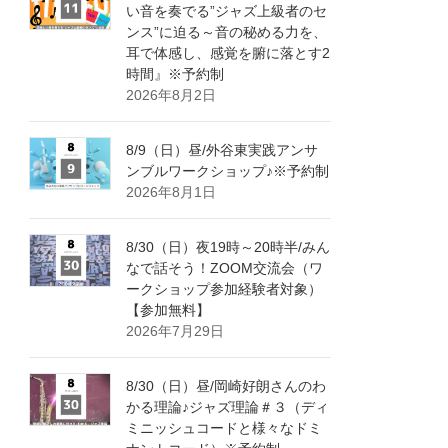
い音を奏でる”ジャズ上級者のセ
ンス”に迫る～音の秘める力を、
耳で体感し、感覚を腑に落とす2
時間』※予約制
2026年8月2日
8/9（日）昼/外谷東実践アンサ
ンブルワークショップ♪※予約制
2026年8月1日
8/30（日）夜19時～20時半/みん
なで話そう！ZOOM交流会（ワ
ークショップ参加経験者対象）
【参加無料】
2026年7月29日
8/30（日）昼/岡崎好朗さんのわ
かる理論♪ジャズ理論＃３（ディ
ミニッシュコードと様々なドミ