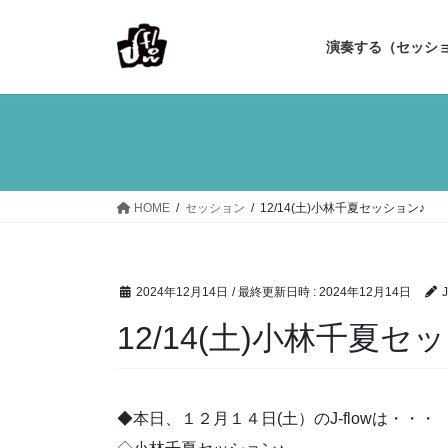
コ
ナ
ン
ビ
演奏する（セッシ
テ
ゲ
ン
ー
ツ
シ
へ
ョ
ス
ン
キ
に
ッ
移
HOME
セッション
12/14(土)小林千夏セッション♪
プ
動
2024年12月14日
/ 最終更新日時 :
2024年12月14日
J
12/14(土)小林千夏セ
◆本日、１２月１４日(土）のJ-flowは・・・