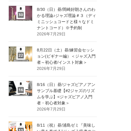
8/30（日）昼/岡崎好朗さんのわ
かる理論♪ジャズ理論＃３（ディ
ミニッシュコードと様々なドミ
ナントコード）※予約制
2026年7月29日
8月22日（土）昼/練習会セッシ
ョン(ビギナー編）＜ジャズ入門
者～初心者/インスト対象＞
2026年7月29日
8/16（日）昼/ジャズピアノアン
サンブル基礎【#2ジャズのリズ
ムを学ぶ】<ジャズピアノ入門
者・初心者対象＞
2026年7月29日
8/11（祝）昼/浦島ゼミ『美味し