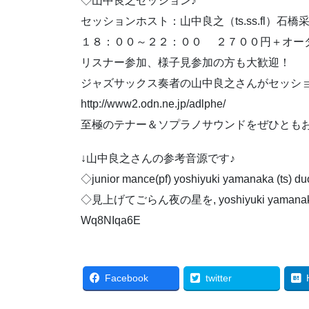
◇山中良之セッション♪
セッションホスト：山中良之（ts.ss.fl）石橋
１８：００～２２：００ ２７００円＋オー
リスナー参加、様子見参加の方も大歓迎！
ジャズサックス奏者の山中良之さんがセッシ
http://www2.odn.ne.jp/adlphe/
至極のテナー＆ソプラノサウンドをぜひとも
↓山中良之さんの参考音源です♪
◇junior mance(pf) yoshiyuki yamanaka (ts)
◇見上げてごらん夜の星を, yoshiyuki yamanaka ,bar
Wq8NIqa6E
Facebook
twitter