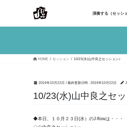
コ
ナ
ン
ビ
演奏する（セッシ
テ
ゲ
ン
ー
ツ
シ
へ
ョ
ス
ン
キ
に
ッ
移
HOME
セッション
10/23(水)山中良之セッション♪
プ
動
2024年10月22日
/ 最終更新日時 :
2024年10月22日
J
10/23(水)山中良之セ
◆本日、１０月２３日(水）のJ-flowは・・・