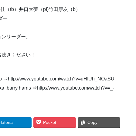
采佳（tb）井口大夢（pf)竹田康友（b）
ダー
ョンリーダー。
お聴きください！
 duo ⇒http://www.youtube.com/watch?v=uHIUh_NOaSU
ry harris ⇒http://www.youtube.com/watch?v=_-
Hatena
Pocket
Copy