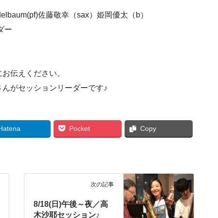
lbaum(pf)佐藤敬幸（sax）姫岡優太（b）
ダー
！
にお伝えください。
さんがセッションリーダーです♪
Hatena
Pocket
Copy
次の記事
8/18(日)午後～夜／高
木沙耶セッション♪