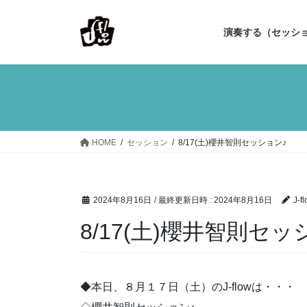
コ
ナ
ン
ビ
演奏する（セッシ
テ
ゲ
ン
ー
ツ
シ
へ
ョ
ス
ン
キ
に
ッ
移
HOME
セッション
8/17(土)櫻井智則セッション♪
プ
動
2024年8月16日
/ 最終更新日時 :
2024年8月16日
J-fl
8/17(土)櫻井智則セッ
◆本日、８月１７日（土）のJ-flowは・・・