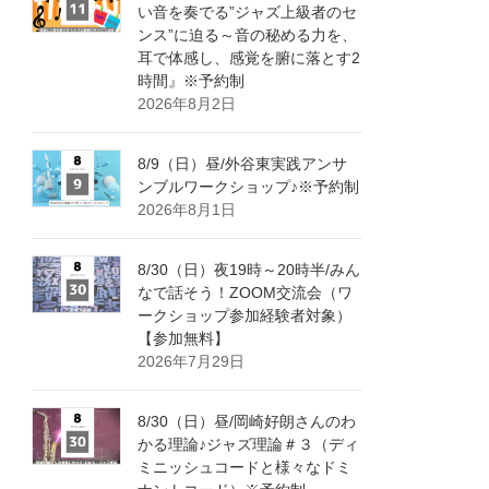
い音を奏でる”ジャズ上級者のセ
ンス”に迫る～音の秘める力を、
耳で体感し、感覚を腑に落とす2
時間』※予約制
2026年8月2日
8/9（日）昼/外谷東実践アンサ
ンブルワークショップ♪※予約制
2026年8月1日
8/30（日）夜19時～20時半/みん
なで話そう！ZOOM交流会（ワ
ークショップ参加経験者対象）
【参加無料】
2026年7月29日
8/30（日）昼/岡崎好朗さんのわ
かる理論♪ジャズ理論＃３（ディ
ミニッシュコードと様々なドミ