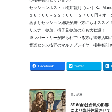
◇櫻井智則セッション♪
セッションホスト：櫻井智則（sax）Kai Mande
１８：００～２２：００ ２７００円＋オー
あまりセッション経験が無い方にもオススメ
リスナー参加、様子見参加の方も大歓迎！
※レパートリーが限られている方は御来店時
音楽センス抜群のマルチプレイヤー櫻井智則
Facebook
twitter
前の記事
8/16(金)は台風の影響
により臨時休業させて