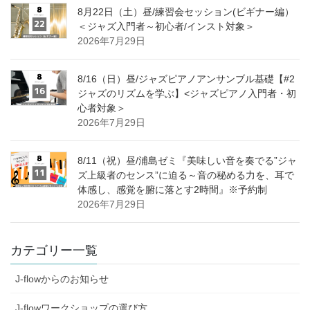
8月22日（土）昼/練習会セッション(ビギナー編）
＜ジャズ入門者～初心者/インスト対象＞
2026年7月29日
8/16（日）昼/ジャズピアノアンサンブル基礎【#2
ジャズのリズムを学ぶ】<ジャズピアノ入門者・初
心者対象＞
2026年7月29日
8/11（祝）昼/浦島ゼミ『美味しい音を奏でる”ジャ
ズ上級者のセンス”に迫る～音の秘める力を、耳で
体感し、感覚を腑に落とす2時間』※予約制
2026年7月29日
カテゴリー一覧
J-flowからのお知らせ
J-flowワークショップの選び方