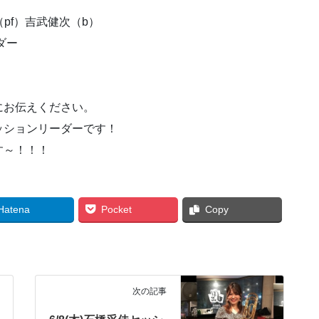
pf）吉武健次（b）
ダー
！
にお伝えください。
ッションリーダーです！
す～！！！
Hatena
Pocket
Copy
次の記事