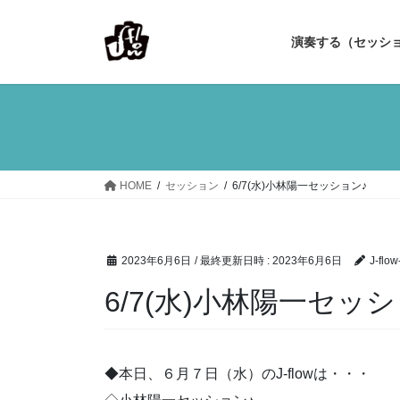
コ
ナ
ン
ビ
演奏する（セッシ
テ
ゲ
ン
ー
ツ
シ
へ
ョ
ス
ン
キ
に
ッ
移
HOME
セッション
6/7(水)小林陽一セッション♪
プ
動
2023年6月6日
/ 最終更新日時 :
2023年6月6日
J-flow-
6/7(水)小林陽一セッ
◆本日、６月７日（水）のJ-flowは・・・