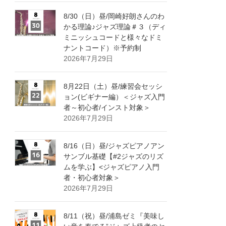
8/30（日）昼/岡崎好朗さんのわ
かる理論♪ジャズ理論＃３（ディ
ミニッシュコードと様々なドミ
ナントコード）※予約制
2026年7月29日
8月22日（土）昼/練習会セッシ
ョン(ビギナー編）＜ジャズ入門
者～初心者/インスト対象＞
2026年7月29日
8/16（日）昼/ジャズピアノアン
サンブル基礎【#2ジャズのリズ
ムを学ぶ】<ジャズピアノ入門
者・初心者対象＞
2026年7月29日
8/11（祝）昼/浦島ゼミ『美味し