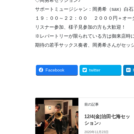
◇岡勇希セッション♪
サポートミュージシャン：岡勇希（sax）白石
１９：００～２２：００ ２０００円＋オー
リスナー参加、様子見参加の方も大歓迎！
※レパートリーが限られている方は御来店時
期待の若手サックス奏者、岡勇希さんがセッ
Facebook
twitter
前の記事
12/4(金)治田七海セッ
ション♪
2020年11月23日