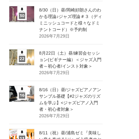
8/30（日）昼/岡崎好朗さんのわ
かる理論♪ジャズ理論＃３（ディ
ミニッシュコードと様々なドミ
ナントコード）※予約制
2026年7月29日
8月22日（土）昼/練習会セッシ
ョン(ビギナー編）＜ジャズ入門
者～初心者/インスト対象＞
2026年7月29日
8/16（日）昼/ジャズピアノアン
サンブル基礎【#2ジャズのリズ
ムを学ぶ】<ジャズピアノ入門
者・初心者対象＞
2026年7月29日
8/11（祝）昼/浦島ゼミ『美味し