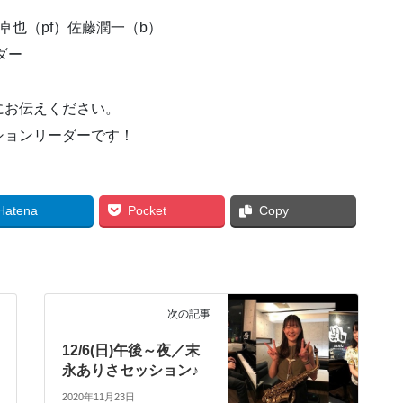
卓也（pf）佐藤潤一（b）
ダー
にお伝えください。
ションリーダーです！
Hatena
Pocket
Copy
次の記事
12/6(日)午後～夜／末
永ありさセッション♪
2020年11月23日