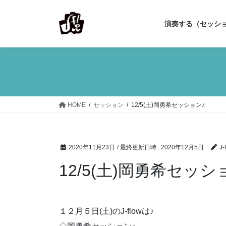
コ
ナ
ン
ビ
演奏する（セッシ
テ
ゲ
ン
ー
ツ
シ
へ
ョ
ス
ン
キ
に
ッ
移
HOME
セッション
12/5(土)岡勇希セッション♪
プ
動
2020年11月23日
/ 最終更新日時 :
2020年12月5日
J-
12/5(土)岡勇希セッシ
１２月５日(土)のJ-flowは♪