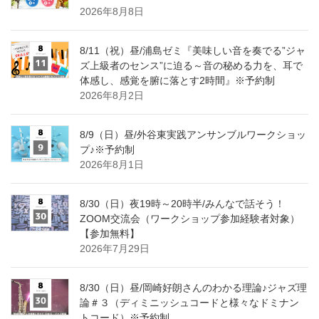
2026年8月8日
8/11（祝）昼/浦島ゼミ『美味しい音を奏でる”ジャ
ズ上級者のセンス”に迫る～音の秘める力を、耳で
体感し、感覚を腑に落とす2時間』※予約制
2026年8月2日
8/9（日）昼/外谷東実践アンサンブルワークショッ
プ♪※予約制
2026年8月1日
8/30（日）夜19時～20時半/みんなで話そう！
ZOOM交流会（ワークショップ参加経験者対象）
【参加無料】
2026年7月29日
8/30（日）昼/岡崎好朗さんのわかる理論♪ジャズ理
論＃３（ディミニッシュコードと様々なドミナン
トコード）※予約制