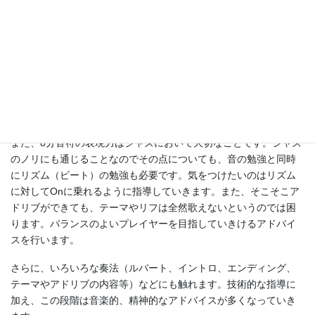
ベースやドラムのサポートが入ったセッションの形式で、演奏後
に先生からアドバイスを受けます。このアドバイスは演奏を聴い
ている人にとっても関連してくるものも多い内容となります。
また、演奏者全体がそれぞれの楽器がどのようなことをやってい
るのか、どういう役割を担っているのかという全体のアンサンブ
ルを先生のアドバイスにより、俯瞰的に見てそれぞれの役割を意
識していくことで、理解を進めていきます。
また、8分音符の表現力はジャズにおいて大切なことです。ジャズ
のノリにも通じることなのでその点についても、音の勉強と同時
にリズム（ビート）の勉強も必要です。気をつけたいのはリズム
に対してOnに乗れるように指導していきます。また、そこそこア
ドリブができても、テーマやリフは全然歌えないというのでは困
ります。バランスのよいプレイヤーを目指していきけるアドバイ
スを行います。
さらに、いろいろな奏法（ルバート、イントロ、エンディング、
テーマやアドリブの内容等）などにも触れます。技術的な指導に
加え、この段階は音楽的、精神的なアドバイスが多くなっていき